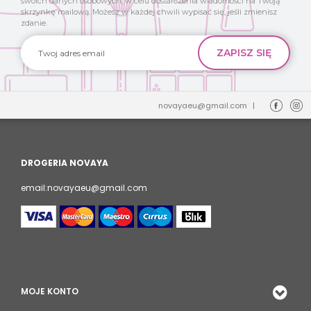
swoich danych osobowych, w celu dostarczenia wiadomości na Twoją
skrzynkę mailową. Możesz w każdej chwili wypisać się, jeśli zmienisz
zdanie.
novayaeu@gmail.com
|
DROGERIA NOVAYA
email:novayaeu@gmail.com
MOJE KONTO