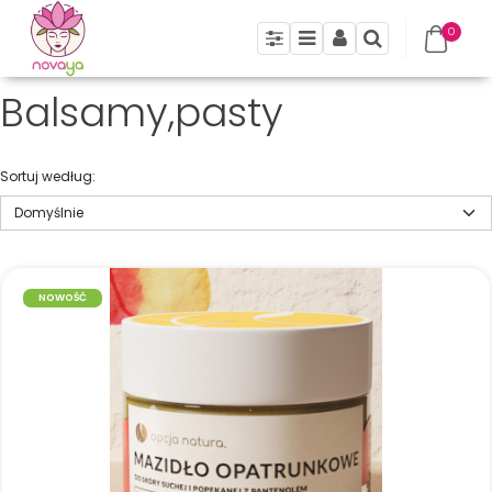
0
Panel
Menu
Panel
Szukaj
Balsamy,pasty
Sortuj według
:
NOWOŚĆ