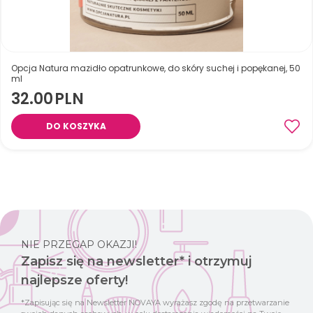
Opcja Natura mazidło opatrunkowe, do skóry suchej i popękanej, 50
ml
32.00
PLN
DO KOSZYKA
Naturalne mazidło do skóry suchej i popękanej z nagietkiem. Łagodzi
podrażnienia, wspomaga gojenie drobnych ran, otarć i oparzeń. Bez wody
– chroni skórę przed mrozem. Odpowiednie także dla dzieci i ust.
NIE PRZEGAP OKAZJI!
Zapisz się na newsletter* i otrzymuj
najlepsze oferty!
*Zapisując się na Newsletter NOVAYA wyrażasz zgodę na przetwarzanie