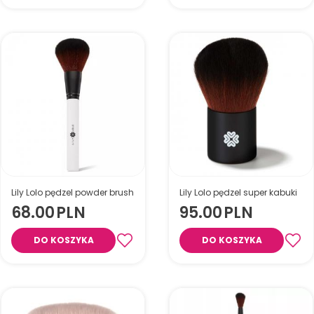
nanoszenia makijażu
włosia, które jest ultra miękkie.
mineralnego. Nadaje się także
Idealny do nakładania
do usuwania nadmiaru
naszego podkładu
makijażu po użyciu pędzelka.
mineralnego.
Lily Lolo pędzel powder brush
Lily Lolo pędzel super kabuki
Lily Lolo Super Kabuki Brush
68.00
PLN
95.00
PLN
syntetyczny pędzel Kabuki.
Pędzel Do Podkładu
Mineralnego Super Kabuki.
DO KOSZYKA
DO KOSZYKA
Pędzel Kabuki wykonany jest z
najlepszego gatunkowo
syntetycznego włosia, które
jest ultra miękkie. Idealny do
nakładania naszego
Pędzel do pudru
podkładu mineralnego.