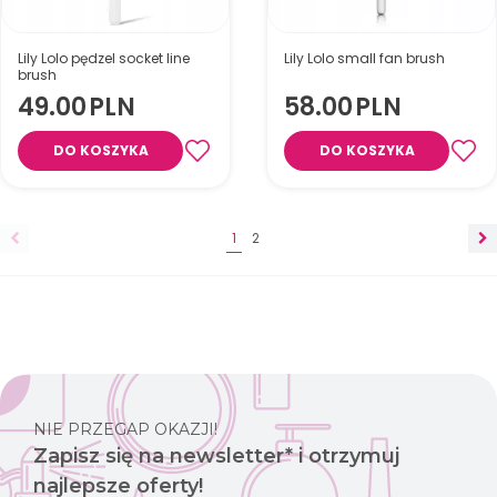
Lily Lolo pędzel socket line
Lily Lolo small fan brush
brush
49.00
PLN
58.00
PLN
DO KOSZYKA
DO KOSZYKA
Pędzel do aplikacji cieni
Pędzel wachlarzowy
1
2
NIE PRZEGAP OKAZJI!
Zapisz się na newsletter* i otrzymuj
najlepsze oferty!