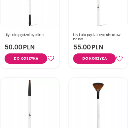
Lily Lolo pędzel eye liner
Lily Lolo pędzel eye shadow
brush
50.00
PLN
55.00
PLN
DO KOSZYKA
DO KOSZYKA
Dwustronny pędzel do
makijażu oczu(kresek)
Pędzel do makijażu oczu