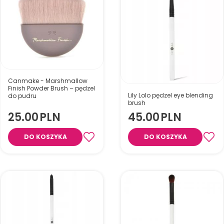
Canmake - Marshmallow
Finish Powder Brush – pędzel
Lily Lolo pędzel eye blending
do pudru
brush
Puszysty, miękki pędzel do
pudru, zapewnia naturalne,
25.00
PLN
45.00
PLN
lekkie wykończenie. Idealny do
poprawek makijażu w ciągu
DO KOSZYKA
DO KOSZYKA
dnia. Łatwy w czyszczeniu i
przechowywaniu.
Pędzel do rozcierania cieni