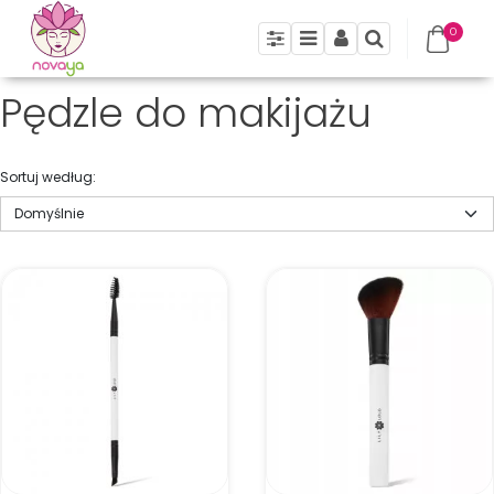
0
Panel
Menu
Panel
Szukaj
Pędzle do makijażu
Sortuj według
: