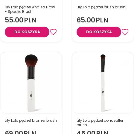
Lily Lolo pędzel Angled Brow
Lily Lolo pędzel blush brush
- Spoolie Brush
55.00
PLN
65.00
PLN
DO KOSZYKA
DO KOSZYKA
Dwustronny pędzel do
makijażu brwi
Pędzel do różu
Lily Lolo pędzel bronzer brush
Lily Lolo pędzel concealler
brush
69.00
PLN
45.00
PLN