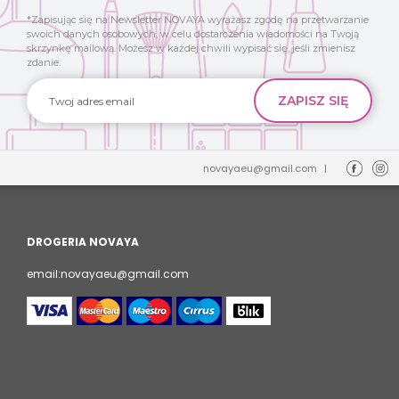
*Zapisując się na Newsletter NOVAYA wyrażasz zgodę na przetwarzanie
swoich danych osobowych, w celu dostarczenia wiadomości na Twoją
skrzynkę mailową. Możesz w każdej chwili wypisać się, jeśli zmienisz
zdanie.
novayaeu@gmail.com
|
DROGERIA NOVAYA
email:novayaeu@gmail.com