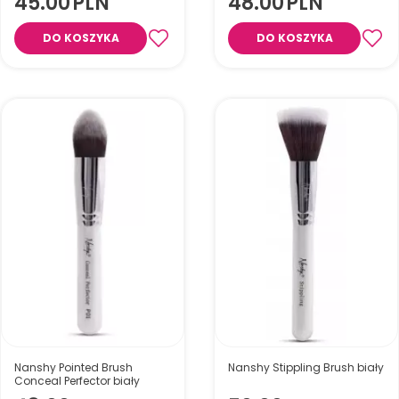
45.00
PLN
48.00
PLN
DO KOSZYKA
DO KOSZYKA
Pędzel do ust
Pędzel do podkładu
Nanshy Pointed Brush
Nanshy Stippling Brush biały
Conceal Perfector biały