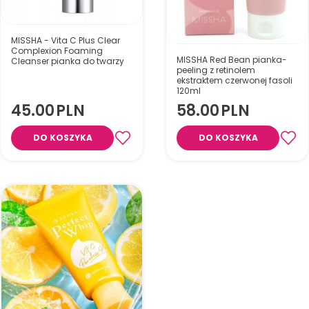
MISSHA - Vita C Plus Clear
Complexion Foaming
MISSHA Red Bean pianka-
Cleanser pianka do twarzy
peeling z retinolem
ekstraktem czerwonej fasoli
120ml
45.00
PLN
58.00
PLN
Oczyszczająca pianka
DO KOSZYKA
DO KOSZYKA
peelingująca z retinolem i
ekstraktem z czerwonej fasoli,
która usuwa
zanieczyszczenia, nadmiar
sebum oraz martwy naskórek,
pozostawiając skórę gładką,
świeżą i miękką.