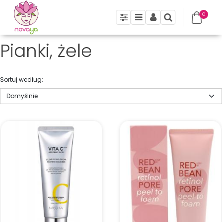
0
Panel
Menu
Panel
Szukaj
Pianki, żele
Sortuj według
: