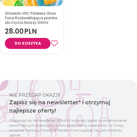
Shiseido VitC Poreless Glow
Face Rozświetlająca pianka
do mycia twarzy 100ml
28.00
PLN
DO KOSZYKA
Rozświetlająca pianka do
mycia twarzy (100 g)
NIE PRZEGAP OKAZJI!
Zapisz się na newsletter* i otrzymuj
najlepsze oferty!
*Zapisując się na Newsletter NOVAYA wyrażasz zgodę na przetwarzanie
swoich danych osobowych, w celu dostarczenia wiadomości na Twoją
skrzynkę mailową. Możesz w każdej chwili wypisać się, jeśli zmienisz
zdanie.