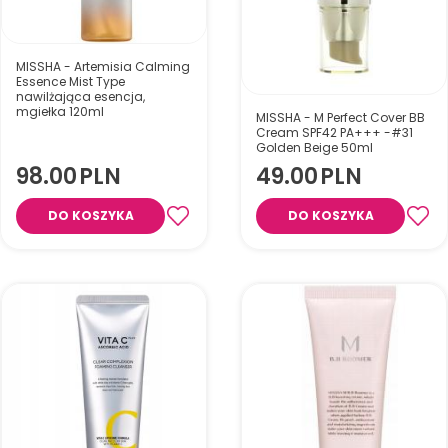
MISSHA - Artemisia Calming
Essence Mist Type
nawilżająca esencja,
mgiełka 120ml
MISSHA - M Perfect Cover BB
Cream SPF42 PA+++ -#31
Golden Beige 50ml
98.00
PLN
49.00
PLN
DO KOSZYKA
DO KOSZYKA
Kojąco-nawilżająca mgiełka
do twarzy