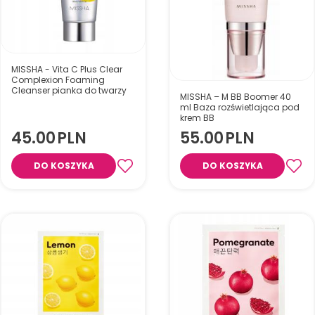
MISSHA - Vita C Plus Clear
Complexion Foaming
Cleanser pianka do twarzy
MISSHA – M BB Boomer 40
ml Baza rozświetlająca pod
krem BB
45.00
PLN
55.00
PLN
DO KOSZYKA
DO KOSZYKA
Perłowa baza pod makijaż,
która rozświetla cerę,
przedłuża trwałość BB kremu i
zapewnia efekt zdrowej,
promiennej skóry. Zawiera
składniki nawilżające i
wygładzające.