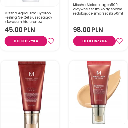
Missha Atelocollagen500
aktywne serum kolagenowe
Missha Aqua Ultra Hyalron
redukujące zmarszczki 50ml
Peeling Gel Żel złuszczający
z kwasem hialuronow
45.00
PLN
98.00
PLN
Delikatny żel złuszczający z 10
DO KOSZYKA
DO KOSZYKA
rodzajami kwasu
Luksusowa ampułka o
hialuronowego, który usuwa
działaniu ujędrniającym,
martwy naskórek i
wygładzającym i
zanieczyszczenia,
regenerującym
jednocześnie intensywnie
nawilżając oraz przywracając
skórze gładkość i naturalny
blask.