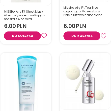
Missha Airy Fit Tea Tree
Łagodząca Maseczka w
MISSHA Airy Fit Sheet Mask
Płacie Drzewo herbaciane
Aloe - Wysoce nawilżająca
maska z Aloe Vera
6.00
PLN
6.00
PLN
Maseczka w płachcie z
ekstraktem z aloesu, która
Łagodząca maseczka na
intensywnie nawilża i koi skórę.
DO KOSZYKA
DO KOSZYKA
płachcie dla cery
Już w 15 minut łagodzi
problematycznej
podrażnienia, przywraca
komfort i pozostawia cerę
miękką oraz promienną.