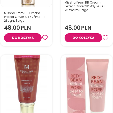
Missha Krem BB Cream
Perfect Cover SPF42/PA+++
25 Warm Beige
Missha Krem BB Cream
Perfect Cover SPF42/PA+++
Krem BB maskuje
21 Light Beige
niedoskonałości, wyrównuje
48.00
PLN
48.00
PLN
koloryt, nawilża i chroni skórę .
Formuła z ekstraktami
roślinnymi i kwasem
Missha M Perfect Cover BB
DO KOSZYKA
DO KOSZYKA
hialuronowym odżywia i
Cream SPF42 PA+++ Nr 21, 50
ujędrnia cerę, pozostawiając
ml Wielofunkcyjny krem BB,
ją promienną i zdrową.
który rozjaśnia cerę, redukuje
zmarszczki i chroni przed UV.
Zapewnia wysokie krycie,
wygładzenie i naturalny blask
skóry – bez potrzeby
dodatkowego filtra SPF.