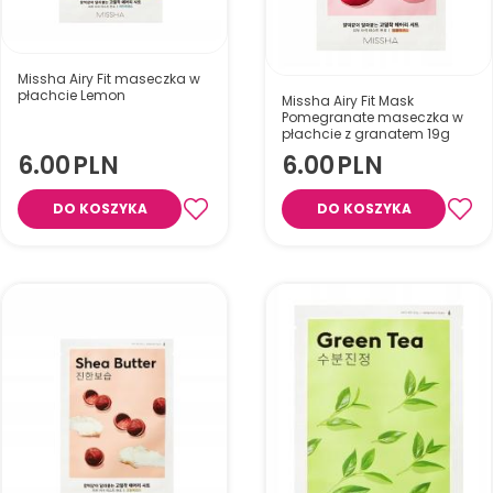
Missha Airy Fit maseczka w
płachcie Lemon
Missha Airy Fit Mask
Pomegranate maseczka w
płachcie z granatem 19g
6.00
PLN
6.00
PLN
Delikatnie nawilża, odżywia i
rozjaśnia skórę dzięki
DO KOSZYKA
DO KOSZYKA
ekstraktowi z cytryny. Idealna
do szybkiej pielęgnacji twarzy.
Ujędrnienie i energia dla skóry