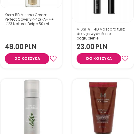
Krem BB Missha Cream
Perfect Cover SPF42/PA+++
#23 Natural Beige 50 ml
MISSHA - 4D Mascara tusz
do rzęs wydłużenie i
pogrubienie
48.00
PLN
23.00
PLN
Wielofunkcyjny krem
BB skutecznie kryje
DO KOSZYKA
DO KOSZYKA
niedoskonałości,
nadając efekt wygładzonej i
promiennej skóry.
MISSHA 4D Mascara – tusz do
rzęs nadający objętość i
wydłużenie. Precyzyjna
szczoteczka, intensywny efekt.