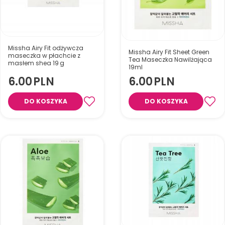
Missha Airy Fit odżywcza
Missha Airy Fit Sheet Green
maseczka w płachcie z
Tea Maseczka Nawilżająca
masłem shea 19 g
19ml
6.00
PLN
6.00
PLN
DO KOSZYKA
DO KOSZYKA
Ultracienka maseczka w
płachcie z masłem shea, która
intensywnie nawilża i odżywia
skórę. Już w 15 minut
Maseczka w płacie do twarzy,
przywraca jej miękkość,
19 ml. Nawilża, odświeża i
gładkość i promienny wygląd.
pielęgnuje skórę.