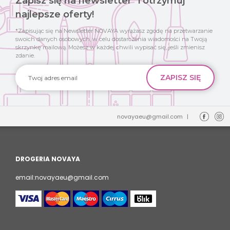
Zapisz się na newsletter* i otrzymuj
najlepsze oferty!
*Zapisując się na Newsletter NOVAYA wyrażasz zgodę na przetwarzanie
swoich danych osobowych, w celu dostarczenia wiadomości na Twoją
skrzynkę mailową. Możesz w każdej chwili wypisać się, jeśli zmienisz
zdanie.
novayaeu@gmail.com
|
DROGERIA NOVAYA
email:novayaeu@gmail.com