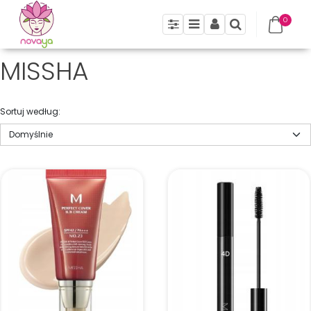
0
Panel
Menu
Panel
Szukaj
MISSHA
Sortuj według
: