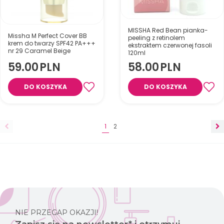
MISSHA Red Bean pianka-
Missha M Perfect Cover BB
peeling z retinolem
krem do twarzy SPF42 PA+++
ekstraktem czerwonej fasoli
nr 29 Caramel Beige
120ml
59.00
PLN
58.00
PLN
Oczyszczająca pianka
DO KOSZYKA
DO KOSZYKA
peelingująca z retinolem i
ekstraktem z czerwonej fasoli,
która usuwa
zanieczyszczenia, nadmiar
sebum oraz martwy naskórek,
1
2
Kryjący krem BB z SPF42 PA+++
pozostawiając skórę gładką,
zapewniający naturalne
świeżą i miękką.
wykończenie, nawilżenie i
ochronę UV.
NIE PRZEGAP OKAZJI!