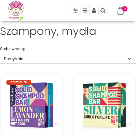
0
Panel
Menu
Panel
Szukaj
Szampony, mydła
Sortuj według
:
BESTSELLER