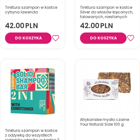
Tinktura szampon w kostce
Tinktura szampon w kostce
cytryna lawenda
Silver do włosów kręconych,
falowanych, niesfornych
42.00
PLN
42.00
PLN
Do włosów kręconych, suchych
Do włosów przetłuszczających
i falowanych odżywia włosy
DO KOSZYKA
DO KOSZYKA
się różowy Limun&Lavanda–
siemieniem lnianym, nadaje
zmniejsza wydzielanie sebum,
im połysk i miękkość oraz
dzięki czemu włosy dłużej
ujarzmia loki, chroniąc je przed
pozostają świeże!
wysuszeniem.
Afrykańskie mydło czarne
Your Natural Side 100 g
Tinktura szampon w kostce
z odżywką do wszystkich
rodzajów włosów, w kostce 2