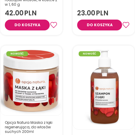
Odpowiedni do pielęgnacji
w 1, 60 g
skóry i włosów, idealny do
42.00
PLN
23.00
PLN
oczyszczania, nawilżania i
Odżywia, nawilża i wygładza
kąpieli stóp
włosy dzięki olejom
makadamia, arganowemu i
DO KOSZYKA
DO KOSZYKA
jojoba, nadając im połysk,
miękkość i ułatwiając
rozczesywanie.
NOWOŚĆ
NOWOŚĆ
Opcja Natura Maska z łąki
regenerująca, do włosów
suchych 200ml