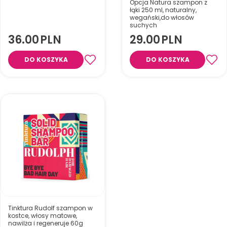
Opcja Natura szampon z
łąki 250 ml, naturalny,
wegański,do włosów
suchych
Regenerująca maska do
36.00
PLN
29.00
PLN
włosów suchych intensywnie
nawilża, wygładza i wzmacnia
pasma, przywracając im
DO KOSZYKA
DO KOSZYKA
miękkość, sprężystość i
naturalny blask.
Naturalny, wegański szampon
do włosów suchych delikatnie
oczyszcza, nawilża i
wzmacnia włosy oraz wspiera
równowagę skóry głowy.
Tinktura Rudolf szampon w
kostce, włosy matowe,
nawilża i regeneruje 60g