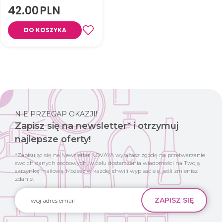
42.00
PLN
Nawilża, regeneruje i
wzmacnia matowe włosy,
DO KOSZYKA
przywracając im zdrowy blask
dzięki zawartości czerwonego
mchu, oleju arganowego i soli
morskiej.
NIE PRZEGAP OKAZJI!
Zapisz się na newsletter* i otrzymuj
najlepsze oferty!
*Zapisując się na Newsletter NOVAYA wyrażasz zgodę na przetwarzanie
swoich danych osobowych, w celu dostarczenia wiadomości na Twoją
skrzynkę mailową. Możesz w każdej chwili wypisać się, jeśli zmienisz
zdanie.