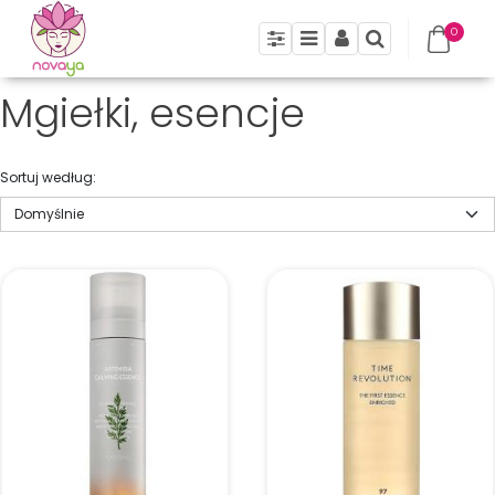
0
Panel
Menu
Panel
Szukaj
Mgiełki, esencje
Sortuj według
: