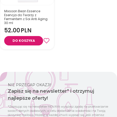
Mixsoon Bean Essence
Esencja do Twarzy z
Fermentem z Soi Anti Aging
30 ml
52.00
PLN
Intensywnie nawilża, wspiera
regenerację skóry oraz
DO KOSZYKA
delikatnie złuszcza martwy
naskórek, pozostawiając cerę
gładką i promienną.
NIE PRZEGAP OKAZJI!
Zapisz się na newsletter* i otrzymuj
najlepsze oferty!
*Zapisując się na Newsletter NOVAYA wyrażasz zgodę na przetwarzanie
swoich danych osobowych, w celu dostarczenia wiadomości na Twoją
skrzynkę mailową. Możesz w każdej chwili wypisać się, jeśli zmienisz