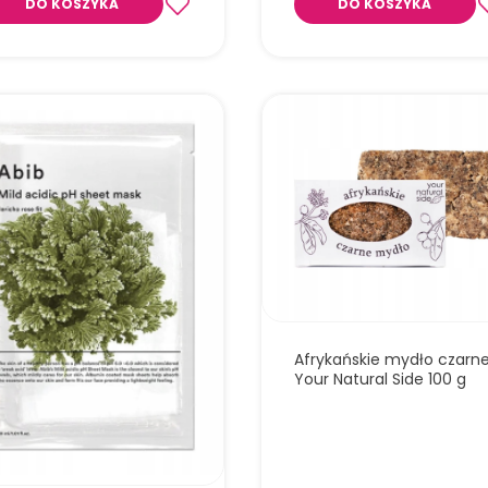
DO KOSZYKA
DO KOSZYKA
Ultradelikatna maska w płachcie 
pstrolistką sercowatą, która koi,
nawilża i reguluje sebum, wzmacn
barierę ochronną skóry
żająco-rozświetlająca maska w
cie o lekko kwaśnym pH, która
i witaminom i antyoksydantom
ża, wyrównuje koloryt, redukuje
arwienia i przywraca skórze
y blask.
Afrykańskie mydło czarn
Your Natural Side 100 g