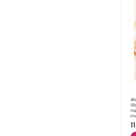
Ab
Gl
na
m
1