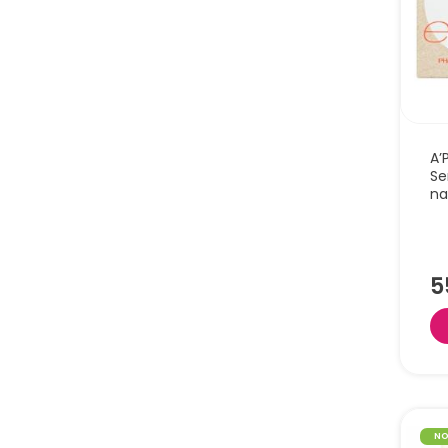
Delik
niemo
nawil
A’
Se
na
A’PIE
serum
jajka
5
widoc
skin”
kolor
rodza
N