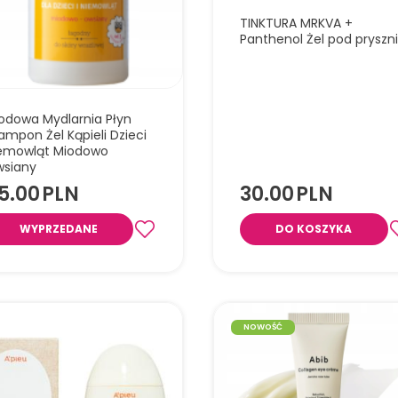
TINKTURA MRKVA +
Panthenol Żel pod pryszn
odowa Mydlarnia Płyn
ampon Żel Kąpieli Dzieci
emowląt Miodowo
siany
5.00
PLN
30.00
PLN
WYPRZEDANE
DO KOSZYKA
Delikatnie oczyszcza, odżywia i n
skórę, łagodząc podrażnienia dzię
witaminom A i C oraz panthenolow
NOWOŚĆ