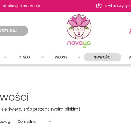
atrakcyjne promocje
szybka wysylk
SZUKAJ
CIALO
WŁOSY
NOWOŚCI
wości
ą się święta, zrób prezent swoim bliskim)
według
: