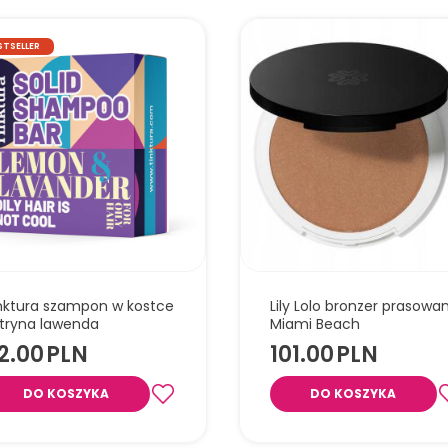
STSELLER
nktura szampon w kostce
Lily Lolo bronzer prasowa
tryna lawenda
Miami Beach
2.00
PLN
101.00
PLN
DO KOSZYKA
DO KOSZYKA