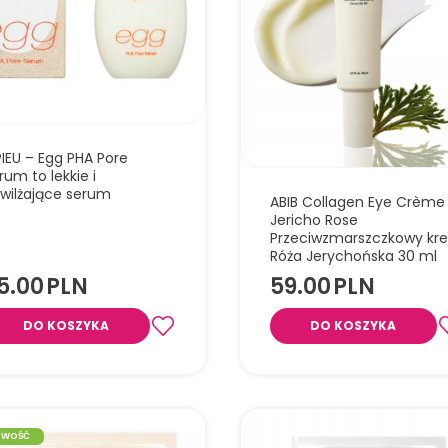
atny kosmetyk 3w1 dla dzieci i
wląt, który myje ciało i włosy,
ża oraz koi wrażliwą skórę.
PIEU – Egg PHA Pore
rum to lekkie i
wilżające serum
ABIB Collagen Eye Crème
Jericho Rose
U Egg PHA Pore Serum to lekkie
Przeciwzmarszczkowy kr
 z 5% PHA i ekstraktem z białka
Róża Jerychońska 30 ml
, które wygładza skórę, zmniejsza
5.00
PLN
59.00
PLN
zność porów i nadaje efekt „egg
. Intensywnie nawilża, wyrównuje
yt i jest odpowiednie dla każdego
DO KOSZYKA
DO KOSZYKA
ju skóry, w tym wrażliwej.
Intensywnie nawilżający krem pod
z kolagenem roślinnym, bakuchiol
ekstraktem z róży jerychońskiej, kt
pomaga redukować zmarszczki, c
oraz oznaki zmęczenia skóry.
OWOŚĆ