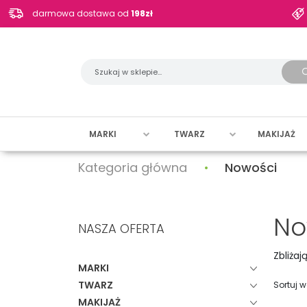
darmowa dostawa od
198zł
MARKI
TWARZ
MAKIJAŻ
Kategoria główna
Nowości
No
NASZA OFERTA
Zbliżaj
MARKI
TWARZ
Sortuj 
MAKIJAŻ