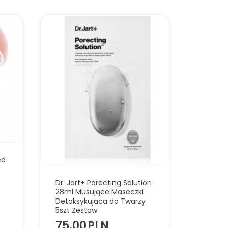
ed
a
Dr. Jart+ Porecting Solution
28ml Musujące Maseczki
Detoksykująca do Twarzy
5szt Zestaw
75.00
PLN