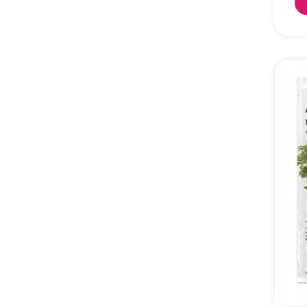
Nawil
płach
dzięk
nawil
przeb
zdrow