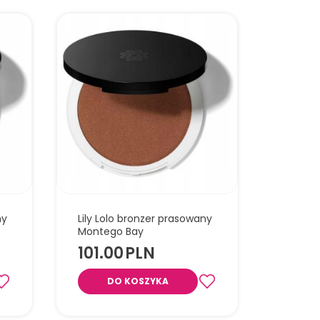
ny
Lily Lolo bronzer prasowany
Montego Bay
101.00
PLN
DO KOSZYKA