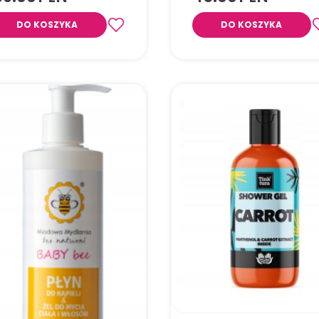
 W skład zestawu wchodzi
ń gua sha, rolle masujący do
DO KOSZYKA
DO KOSZYKA
y oraz maska na oczy. Zestaw
Intensywnie regenerująca maska
WE SPA sprzedawany jest w
ust
nckim pudełku.