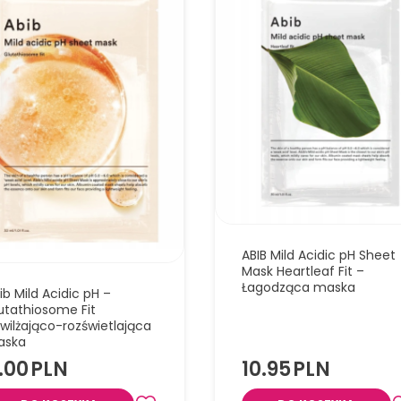
ABIB Mild Acidic pH Sheet
Mask Heartleaf Fit –
Łagodząca maska
ib Mild Acidic pH –
utathiosome Fit
wilżająco-rozświetlająca
aska
1.00
PLN
10.95
PLN