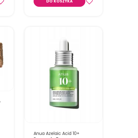
DO KOSZYKA
z
iając
Odżywcza maska w płachcie z
miodem, propolisem i mleczkiem
pszczelim, która intensywnie nawilża,
regeneruje i rozświetla skórę.
e
Anua Azelaic Acid 10+