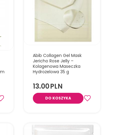
Abib Collagen Gel Mask
Jericho Rose Jelly –
Kolagenowa Maseczka
em
Hydrożelowa 35 g
13.00
PLN
DO KOSZYKA
Hydrożelowa maseczka, która
intensywnie nawilża, ujędrnia i
 oczy
wygładza skórę, przywracając jej
em i
elastyczność i promienny wygląd.
óry
ienie