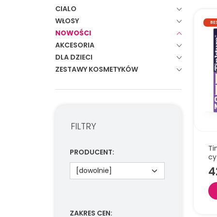
CIALO
WŁOSY
BE
NOWOŚCI
AKCESORIA
DLA DZIECI
ZESTAWY KOSMETYKÓW
FILTRY
Ti
PRODUCENT
:
cy
4
ZAKRES CEN
: