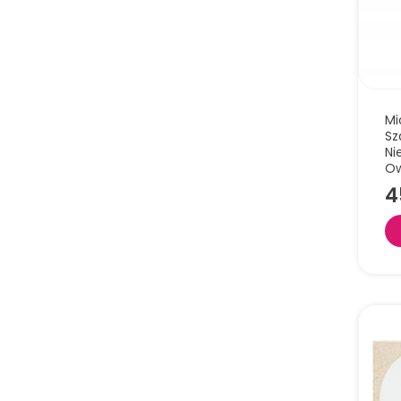
Mi
Sz
Ni
Ow
4