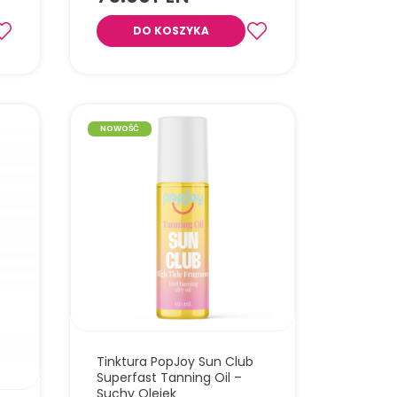
DO KOSZYKA
 do
Dr.Jart+ - Dermask Ultra Jet Porecting
Solution - Musujące Maseczki
NOWOŚĆ
Detoksykująca do Twarzy 5szt
Tinktura PopJoy Sun Club
Superfast Tanning Oil –
Suchy Olejek