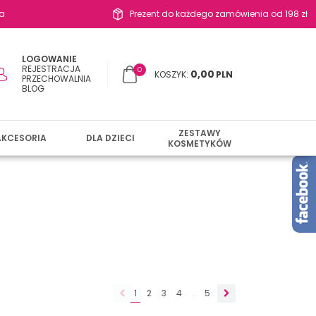
a
Prezent do każdego zamówienia od 198 zł
LOGOWANIE
REJESTRACJA
0
0,00
KOSZYK:
PLN
PRZECHOWALNIA
BLOG
ZESTAWY
AKCESORIA
DLA DZIECI
KOSMETYKÓW
1
2
3
4
...
5