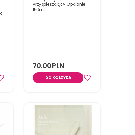
Przyspieszający Opalanie
150ml
ic
Lekki suchy olejek z ekstraktem z
marchwi i naturalnymi olejami, który
wspiera szybsze opalanie, nawilża
skórę i nadaje jej zdrowy, złocisty
blask.
70.00
PLN
DO KOSZYKA
awilża
ki
i.