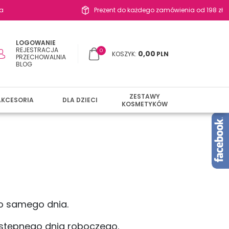
a
Prezent do każdego zamówienia od 198 zł
LOGOWANIE
REJESTRACJA
0
0,00
KOSZYK:
PLN
PRZECHOWALNIA
BLOG
ZESTAWY
AKCESORIA
DLA DZIECI
KOSMETYKÓW
o samego dnia.
astępnego dnia roboczego.