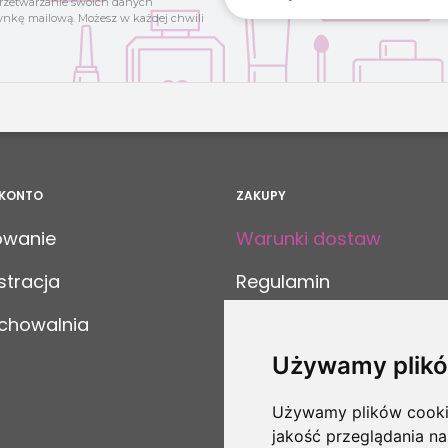
przetwarzanie swoich danych
ynkę mailową. Możesz w każdej chwili
 KONTO
ZAKUPY
owanie
Warunki dostaw
stracja
Regulamin
chowalnia
Złóż reklamację
Używamy plikó
Metody płatności
Używamy plików cookie 
jakość przeglądania na