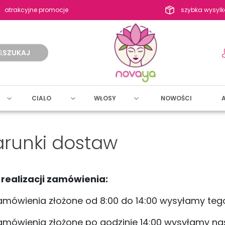
atrakcyjne promocje
szybka wysylk
SZUKAJ
CIALO
WŁOSY
NOWOŚCI
runki dostaw
realizacji zamówienia:
amówienia złożone od 8:00 do 14:00 wysyłamy teg
amówienia złożone po godzinie 14:00 wysyłamy n