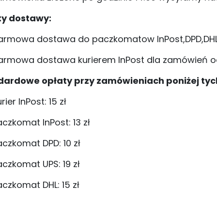
ty dostawy:
armowa dostawa do paczkomatow InPost,DPD,DHL d
armowa dostawa kurierem InPost dla zamówień od
dardowe opłaty przy zamówieniach poniżej tyc
rier InPost: 15 zł
aczkomat InPost: 13 zł
aczkomat DPD: 10 zł
aczkomat UPS: 19 zł
aczkomat DHL: 15 zł