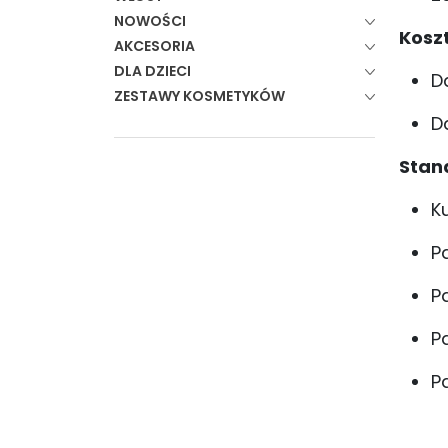
NOWOŚCI
Kosz
AKCESORIA
DLA DZIECI
D
ZESTAWY KOSMETYKÓW
D
Stan
Ku
P
P
P
P