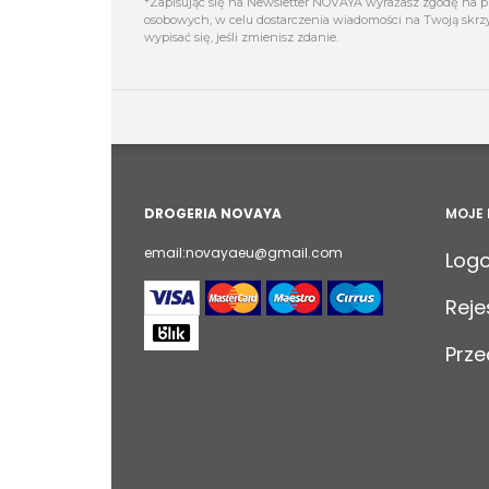
*Zapisując się na Newsletter NOVAYA wyrażasz zgodę na 
osobowych, w celu dostarczenia wiadomości na Twoją skrz
wypisać się, jeśli zmienisz zdanie.
DROGERIA NOVAYA
MOJE
email:novayaeu@gmail.com
Log
Reje
Prze