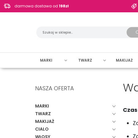
darmowa dostawa od
198zł
MARKI
TWARZ
MAKIJAŻ
Wa
NASZA OFERTA
MARKI
Czas 
TWARZ
MAKIJAŻ
Z
CIALO
Z
WŁOSY