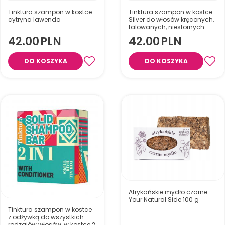
Tinktura szampon w kostce
Tinktura szampon w kostce
cytryna lawenda
Silver do włosów kręconych,
falowanych, niesfornych
42.00
PLN
42.00
PLN
Do włosów kręconych, suchych
Do włosów przetłuszczających
i falowanych odżywia włosy
DO KOSZYKA
DO KOSZYKA
się różowy Limun&Lavanda–
siemieniem lnianym, nadaje
zmniejsza wydzielanie sebum,
im połysk i miękkość oraz
dzięki czemu włosy dłużej
ujarzmia loki, chroniąc je przed
pozostają świeże!
wysuszeniem.
Afrykańskie mydło czarne
Your Natural Side 100 g
Tinktura szampon w kostce
z odżywką do wszystkich
rodzajów włosów, w kostce 2