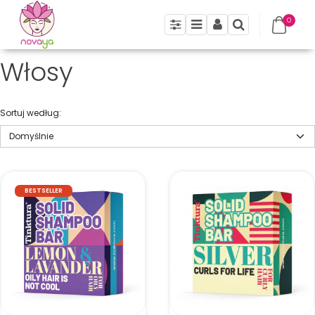
0
Panel
Menu
Panel
Szukaj
Włosy
Sortuj według
:
BESTSELLER