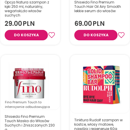
Opcja Natura szampon z
Shiseido Fino Premium
łąki 250 ml, naturalny,
Touch Hair Oil Airy Smooth
wegański,do włosów
lekkie serum do włosów
suchych
29.00
PLN
69.00
PLN
Fino Premium Touch Hair Oil
DO KOSZYKA
DO KOSZYKA
Serum to lekkie, nietłuste
serum regenerujące do
włosów suchych i
Naturalny, wegański szampon
zniszczonych. Intensywnie
do włosów suchych delikatnie
nawilża, wygładza i nadaje
oczyszcza, nawilża i
pasmom zdrowy blask,
wzmacnia włosy oraz wspiera
zapobiegając puszeniu i
równowagę skóry głowy.
rozdwajaniu końcówek.
Fino Premium Touch to
intensywnie odbudowująca
maska do włosów z
proteinami jedwabiu i
Shiseido Fino Premium
Tinktura Rudolf szampon w
odżywczymi olejami, która
Touch Maska do Włosów
kostce, włosy matowe,
Suchych i Zniszczonych 230
przywraca włosom jedwabistą
nawilża i regeneruje 60g
g
gładkość, blask i