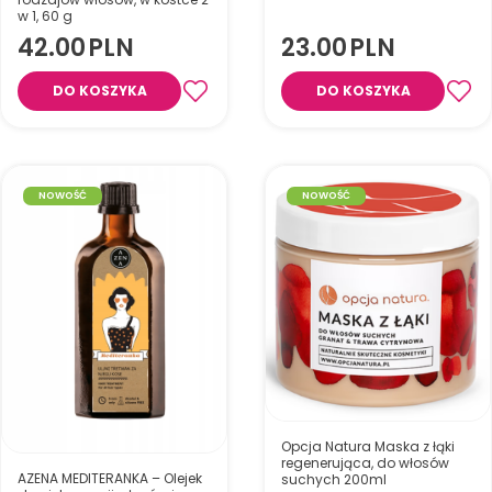
Odpowiedni do pielęgnacji
w 1, 60 g
skóry i włosów, idealny do
42.00
PLN
23.00
PLN
oczyszczania, nawilżania i
Odżywia, nawilża i wygładza
kąpieli stóp
włosy dzięki olejom
makadamia, arganowemu i
DO KOSZYKA
DO KOSZYKA
jojoba, nadając im połysk,
miękkość i ułatwiając
rozczesywanie.
NOWOŚĆ
NOWOŚĆ
Opcja Natura Maska z łąki
regenerująca, do włosów
AZENA MEDITERANKA – Olejek
suchych 200ml