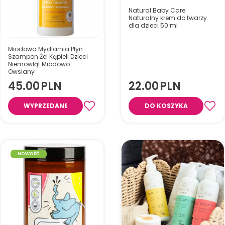
Natural Baby Care
Naturalny krem do twarzy
dla dzieci 50 ml
Delikatny, bezzapachowy krem
Miodowa Mydlarnia Płyn
do twarzy dla dzieci od 1. dnia
Szampon Żel Kąpieli Dzieci
życia, z 98% naturalnych
Niemowląt Miodowo
Owsiany
składników, nawilżający,
odżywiający i łagodzący
45.00
PLN
22.00
PLN
wrażliwą skórę maluszka.
WYPRZEDANE
DO KOSZYKA
Delikatny kosmetyk 3w1 dla
dzieci i niemowląt, który myje
NOWOŚĆ
ciało i włosy, nawilża oraz koi
wrażliwą skórę.