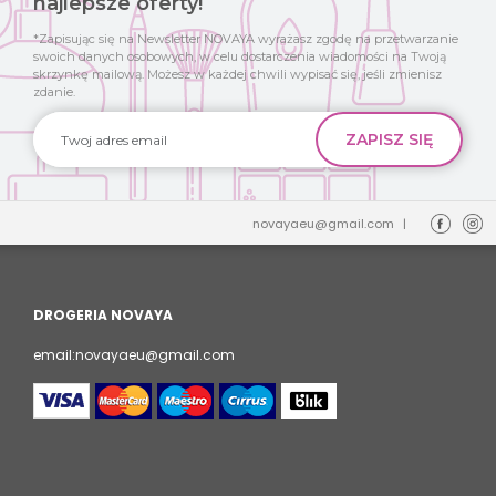
najlepsze oferty!
*Zapisując się na Newsletter NOVAYA wyrażasz zgodę na przetwarzanie
swoich danych osobowych, w celu dostarczenia wiadomości na Twoją
skrzynkę mailową. Możesz w każdej chwili wypisać się, jeśli zmienisz
zdanie.
novayaeu@gmail.com
|
DROGERIA NOVAYA
email:novayaeu@gmail.com