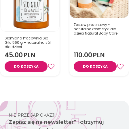
Zestaw prezentowy -
naturalne kosmetyki dla
dzieci Natural Baby Care
Słomiana Pracownia Sio
Gilu 560 g – naturalna sól
dla dzieci
Zestaw 4 naturalnych,
45.00
PLN
110.00
PLN
wegańskich kosmetyków dla
dzieci od 1. dnia życia,
hipoalergicznych i
DO KOSZYKA
DO KOSZYKA
bezzapachowych, idealny jako
prezent lub wyprawka dla
Naturalna sól do kąpieli dla
noworodka.
dzieci od 1 roku życia z
olejkami eterycznymi, która
pomaga się wyciszyć,
rozgrzać organizm i wspiera
udrożnienie noska podczas
przeziębienia.
NIE PRZEGAP OKAZJI!
Zapisz się na newsletter* i otrzymuj