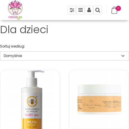
0
Panel
Menu
Panel
Szukaj
Dla dzieci
Sortuj według
: