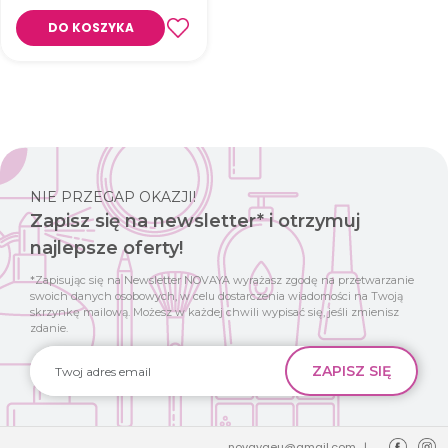
Zestaw podarunkowy masek
DO KOSZYKA
oczyszczających i
nawilżających – wersja mini
NIE PRZEGAP OKAZJI!
Zapisz się na newsletter* i otrzymuj
najlepsze oferty!
*Zapisując się na Newsletter NOVAYA wyrażasz zgodę na przetwarzanie
swoich danych osobowych, w celu dostarczenia wiadomości na Twoją
skrzynkę mailową. Możesz w każdej chwili wypisać się, jeśli zmienisz
zdanie.
novayaeu@gmail.com
|