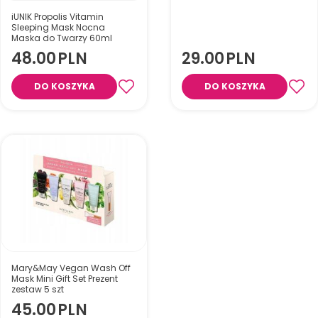
wymagającej regeneracji.
dla wszystkich rodzajów skóry.
Ma wyraźne działanie
iUNIK Propolis Vitamin
przeciwutleniające,
Sleeping Mask Nocna
Maska do Twarzy 60ml
antyseptyczne i odżywcze.
Wzmacnia napięcie skóry,
48.00
PLN
29.00
PLN
napina ją, poprawia wygląd.
wyrównuje koloryt skóry,
rozjaśnia pigmentacje. Maska
DO KOSZYKA
DO KOSZYKA
nadaje się do wszystkich
rodzajów skóry, szczególnie
dba o skórę zapalną, skłonną
do zwiotczenia.
Mary&May Vegan Wash Off
Mask Mini Gift Set Prezent
zestaw 5 szt
45.00
PLN