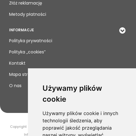
Złóż reklamację
Metody płatności
INFORMACJE
Polityka prywatności
Polityka „cookies”
Kontakt
Mapa strony
O nas
Używamy plików
cookie
Używamy plików cookie i innych
technologii śledzenia, aby
Copyright 2019-2025 Drogeria Novaya. Wszelkie prawa zastrzeżone.
poprawić jakość przeglądania
InfoSerwis
-
oprogramowanie sklepu internetowego
naszej witryny, wyświetlać