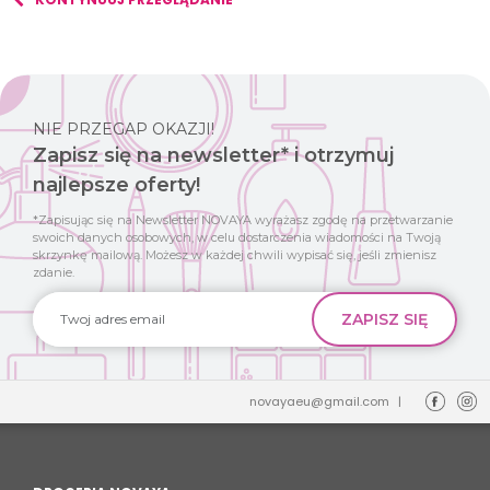
NIE PRZEGAP OKAZJI!
Zapisz się na newsletter* i otrzymuj
najlepsze oferty!
*Zapisując się na Newsletter NOVAYA wyrażasz zgodę na przetwarzanie
swoich danych osobowych, w celu dostarczenia wiadomości na Twoją
skrzynkę mailową. Możesz w każdej chwili wypisać się, jeśli zmienisz
zdanie.
novayaeu@gmail.com
|