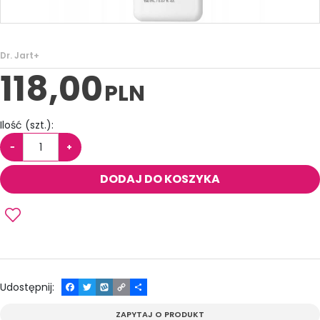
Dr. Jart+
118,00
PLN
Ilość
(szt.)
:
−
+
DODAJ DO KOSZYKA
Udostępnij
:
F
T
W
C
P
a
w
y
o
o
c
i
k
p
d
ZAPYTAJ O PRODUKT