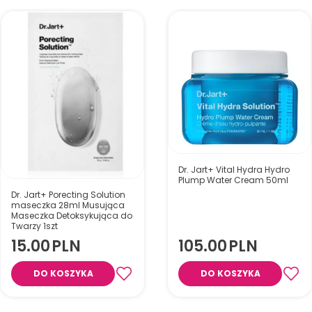
Dr. Jart+ Vital Hydra Hydro
Plump Water Cream 50ml
Dr. Jart+ Porecting Solution
maseczka 28ml Musująca
Maseczka Detoksykująca do
Twarzy 1szt
15.00
PLN
105.00
PLN
DO KOSZYKA
DO KOSZYKA