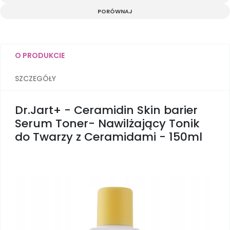
e
t
o
y
z
b
t
p
L
i
PORÓWNAJ
o
e
i
e
o
r
n
l
k
k
s
i
ę
O PRODUKCIE
SZCZEGÓŁY
Dr.Jart+ - Ceramidin Skin barier
Serum Toner- Nawilżający Tonik
do Twarzy z Ceramidami - 150ml