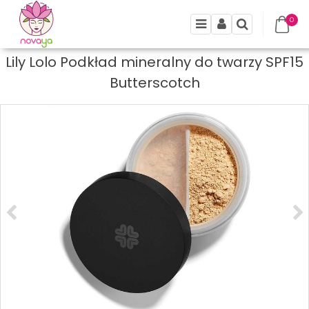
0
Menu
Panel
Szukaj
Lily Lolo Podkład mineralny do twarzy SPF15
Butterscotch
<