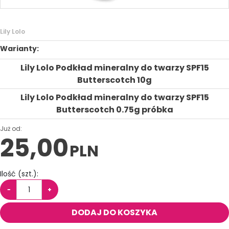
Lily Lolo
Warianty:
Lily Lolo Podkład mineralny do twarzy SPF15
Butterscotch 10g
Lily Lolo Podkład mineralny do twarzy SPF15
Butterscotch 0.75g próbka
Już od:
25,00
PLN
Ilość
(szt.)
:
−
+
DODAJ DO KOSZYKA