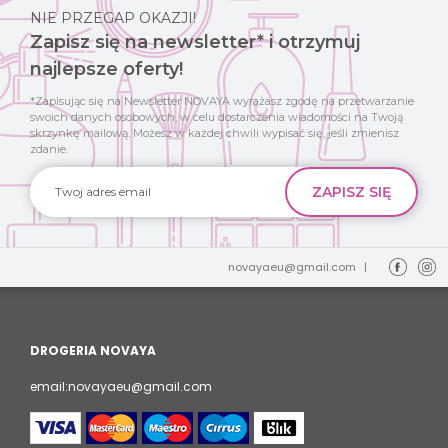
NIE PRZEGAP OKAZJI!
Zapisz się na newsletter* i otrzymuj
najlepsze oferty!
*Zapisując się na Newsletter NOVAYA wyrażasz zgodę na przetwarzanie
swoich danych osobowych, w celu dostarczenia wiadomości na Twoją
skrzynkę mailową. Możesz w każdej chwili wypisać się, jeśli zmienisz
zdanie.
novayaeu@gmail.com
|
DROGERIA NOVAYA
email:novayaeu@gmail.com