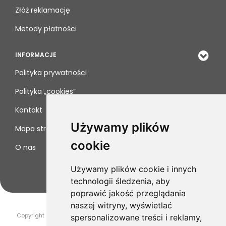
Złóż reklamację
Metody płatności
INFORMACJE
Polityka prywatności
Polityka „cookies”
Kontakt
Używamy plików
Mapa strony
cookie
O nas
Używamy plików cookie i innych
technologii śledzenia, aby
poprawić jakość przeglądania
naszej witryny, wyświetlać
Copyright 2019-2025 Drogeria Novaya. Wszelkie prawa zastrzeżone.
spersonalizowane treści i reklamy,