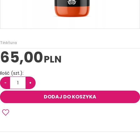
Tinktura
65,00
PLN
Ilość
(szt.)
:
−
+
DODAJ DO KOSZYKA