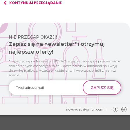
KONTYNUUJ PRZEGLĄDANIE
NIE PRZEGAP OKAZJI!
Zapisz się na newsletter* i otrzymuj
najlepsze oferty!
*Zapisując się na Newsletter NOVAYA wyrażasz zgodę na przetwarzanie
swoich danych osobowych, w celu dostarczenia wiadomości na Twoją
skrzynkę mailową. Możesz w każdej chwili wypisać się, jeśli zmienisz
zdanie.
novayaeu@gmail.com
|