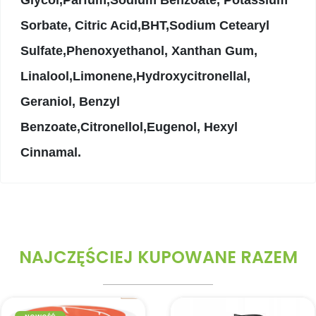
Glycol,Parfum,Sodium Benzoate, Potassium
Sorbate, Citric Acid,BHT,Sodium Cetearyl
Sulfate,Phenoxyethanol, Xanthan Gum,
Linalool,Limonene,Hydroxycitronellal,
Geraniol, Benzyl
Benzoate,Citronellol,Eugenol, Hexyl
Cinnamal.
NAJCZĘŚCIEJ KUPOWANE RAZEM