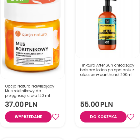
NOWOŚĆ
Tinktura After Sun chłodzący
balsam lotion po opalaniu z
aloesem+panthenol 200ml
Opcja Natura Nawilżający
Mus rokitnikowy do
pielęgnacji ciała 120 ml
37.00
PLN
55.00
PLN
WYPRZEDANE
DO KOSZYKA