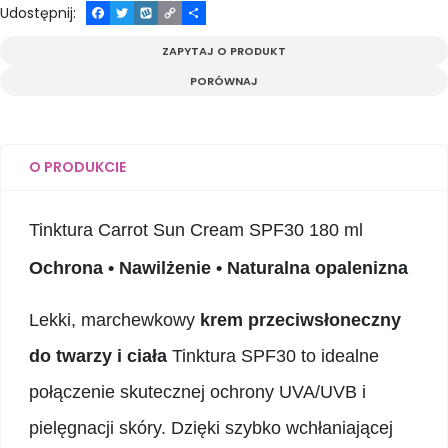
Udostępnij
:
F
T
W
C
P
a
w
y
o
o
c
i
k
p
d
ZAPYTAJ O PRODUKT
e
t
o
y
z
b
t
p
L
i
PORÓWNAJ
o
e
i
e
o
r
n
l
k
k
s
i
ę
O PRODUKCIE
Tinktura Carrot Sun Cream SPF30 180 ml
Ochrona • Nawilżenie • Naturalna opalenizna
Lekki, marchewkowy
krem przeciwsłoneczny
do twarzy i ciała
Tinktura SPF30 to idealne
połączenie skutecznej ochrony UVA/UVB i
pielęgnacji skóry. Dzięki szybko wchłaniającej