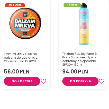
BESTSELLER
NOWOŚĆ
Tinktura PopJoy Face &
Tinktura MRKVA 100 ml
Body Sunscreen Spray
balsam do opalania z
ochronny do opalania
Chorwacji do 10.2028
SPF30+ 150ml
56.00
PLN
94.00
PLN
DO KOSZYKA
DO KOSZYKA