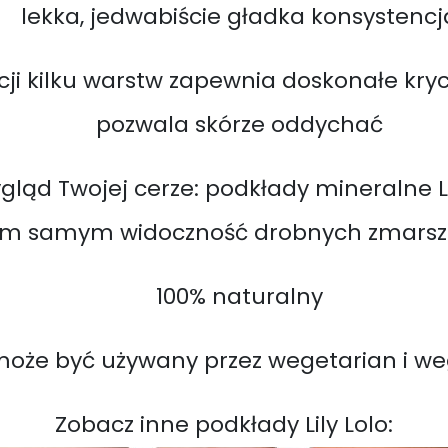
lekka, jedwabiście gładka konsystencj
acji kilku warstw zapewnia doskonałe kry
pozwala skórze oddychać
ąd Twojej cerze: podkłady mineralne Lil
ym samym widoczność drobnych zmarszc
100% naturalny
oże być używany przez wegetarian i w
Zobacz inne podkłady Lily Lolo: