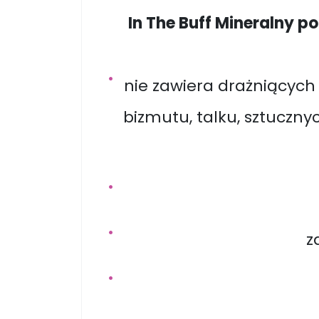
In The Buff Mineralny p
nie zawiera drażniących
bizmutu, talku, sztuczn
z