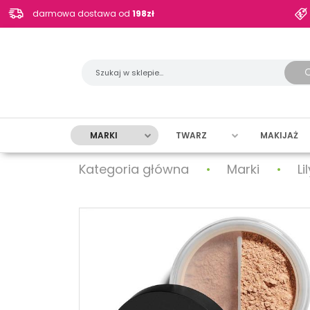
darmowa dostawa od
198zł
MARKI
TWARZ
MAKIJAŻ
Kategoria główna
Marki
Li