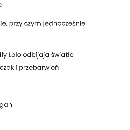
a
cie, przy czym jednocześnie
y Lolo odbijają światło
zek i przebarwień
egan