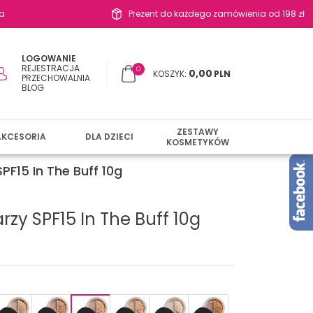
a
Prezent do każdego zamówienia od 198 zł
LOGOWANIE
REJESTRACJA
0
0,00
KOSZYK:
PLN
PRZECHOWALNIA
BLOG
ZESTAWY
AKCESORIA
DLA DZIECI
KOSMETYKÓW
PF15 In The Buff 10g
rzy SPF15 In The Buff 10g