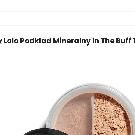
o
r
n
l
k
k
s
i
ę
y Lolo
Podkład Mineralny In The Buff 