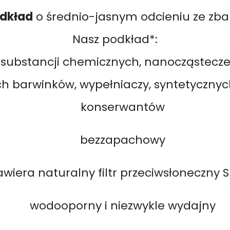
odkład
o średnio-jasnym odcieniu ze zb
Nasz podkład*:
 substancji chemicznych, nanocząstecze
ych barwinków, wypełniaczy, syntetyczny
konserwantów
bezzapachowy
awiera naturalny filtr przeciwsłoneczny S
wodooporny i niezwykle wydajny