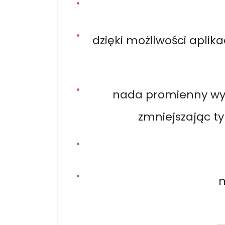
dzięki możliwości aplik
nada promienny wygl
zmniejszając t
m