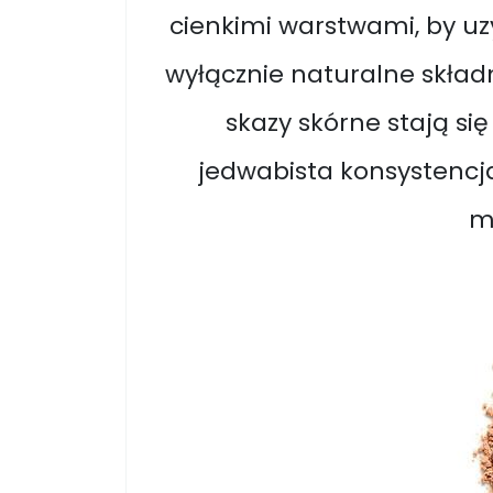
cienkimi warstwami, by u
wyłącznie naturalne składn
skazy skórne stają si
jedwabista konsystencja
mi