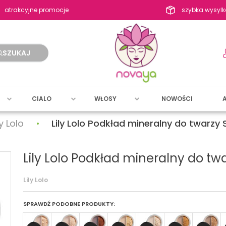
atrakcyjne promocje
szybka wysylk
SZUKAJ
CIALO
WŁOSY
NOWOŚCI
ly Lolo
Lily Lolo Podkład mineralny do twarzy S
Lily Lolo Podkład mineralny do twa
Lily Lolo
SPRAWDŹ PODOBNE PRODUKTY: