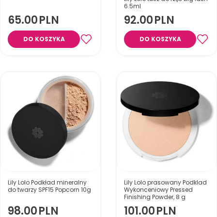
6.5ml
65.00
PLN
92.00
PLN
DO KOSZYKA
DO KOSZYKA
Lily Lolo Podkład mineralny
Lily Lolo prasowany Podklad
do twarzy SPF15 Popcorn 10g
Wykonceniowy Pressed
Finishing Powder, 8 g
98.00
PLN
101.00
PLN