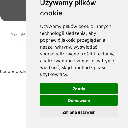
Używamy plików
cookie
Używamy plików cookie i innych
technologii śledzenia, aby
Copyright 2019-2025 Drogeria Novaya. Wszelkie prawa zastrzeżone.
poprawić jakość przeglądania
InfoSerwis
-
oprogramowanie sklepu internetowego
naszej witryny, wyświetlać
spersonalizowane treści i reklamy,
analizować ruch w naszej witrynie i
wiedzieć, skąd pochodzą nasi
Update cookies preferences
użytkownicy.
Zgoda
Odmawiam
Zmiana ustawień