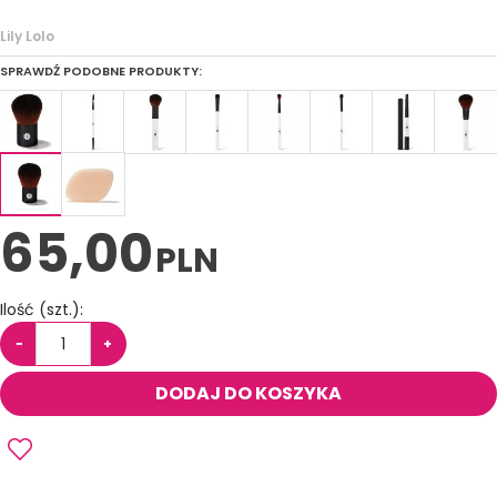
Lily Lolo
SPRAWDŹ PODOBNE PRODUKTY:
65,00
PLN
Ilość
(szt.)
:
−
+
DODAJ DO KOSZYKA