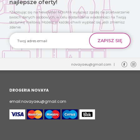
najlepsze oferty!
*Zapisując się na Newsletter NOVAYA wyrażasz zgodę na przetwarzanie
swoich danych osobowych, w celu dostarczenia wiadomości na Twoją
skrzynkę mailową. Możesz w każdej chwili wypisać się, jeśli zmienisz
zdanie.
novayaeu@gmail.com
|
DROGERIA NOVAYA
email:novayaeu@gmail.com