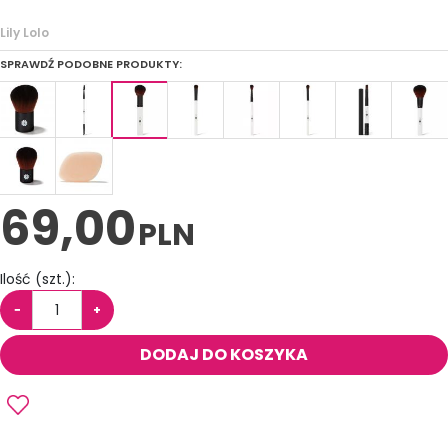
Lily Lolo
SPRAWDŹ PODOBNE PRODUKTY:
69,00
PLN
Ilość
(szt.)
:
−
+
DODAJ DO KOSZYKA