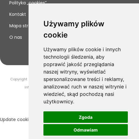
Polityka „cookies”
Kontakt
Używamy plików
Mapa strony
cookie
O nas
Używamy plików cookie i innych
technologii śledzenia, aby
poprawić jakość przeglądania
naszej witryny, wyświetlać
spersonalizowane treści i reklamy,
Copyright 2019-2025 Drogeria Novaya. Wszelkie prawa zastrzeżone.
analizować ruch w naszej witrynie i
InfoSerwis
-
oprogramowanie sklepu internetowego
wiedzieć, skąd pochodzą nasi
użytkownicy.
Zgoda
Update cookies preferences
Odmawiam