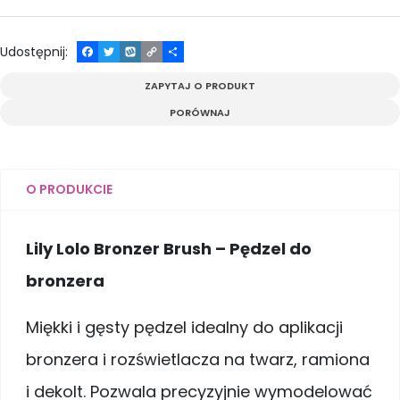
Udostępnij
:
F
T
W
C
P
a
w
y
o
o
c
i
k
p
d
ZAPYTAJ O PRODUKT
e
t
o
y
z
b
t
p
L
i
PORÓWNAJ
o
e
i
e
o
r
n
l
k
k
s
i
ę
O PRODUKCIE
Lily Lolo Bronzer Brush – Pędzel do
bronzera
Miękki i gęsty pędzel idealny do aplikacji
bronzera i rozświetlacza na twarz, ramiona
i dekolt. Pozwala precyzyjnie wymodelować